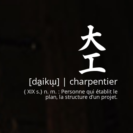
[da̠ikɯ̟] | charpentier
{ XIX s.} n. m. : Personne qui établit le
plan, la structure d’un projet.